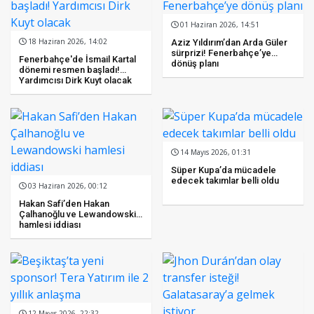
01 Haziran 2026, 14:51
18 Haziran 2026, 14:02
Aziz Yıldırım’dan Arda Güler
sürprizi! Fenerbahçe’ye
Fenerbahçe'de İsmail Kartal
dönüş planı
dönemi resmen başladı!
Yardımcısı Dirk Kuyt olacak
14 Mayıs 2026, 01:31
Süper Kupa’da mücadele
edecek takımlar belli oldu
03 Haziran 2026, 00:12
Hakan Safi’den Hakan
Çalhanoğlu ve Lewandowski
hamlesi iddiası
12 Mayıs 2026, 22:32