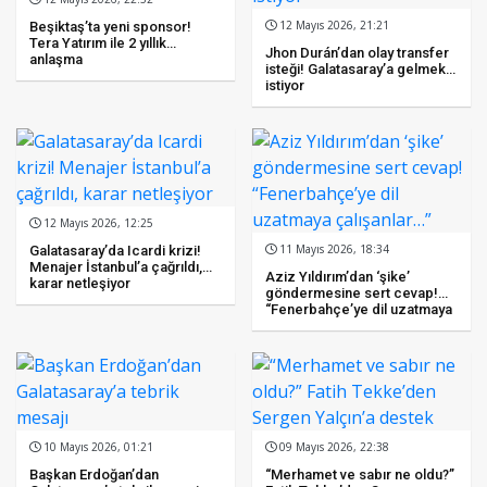
12 Mayıs 2026, 21:21
Beşiktaş’ta yeni sponsor!
Tera Yatırım ile 2 yıllık
Jhon Durán’dan olay transfer
anlaşma
isteği! Galatasaray’a gelmek
istiyor
12 Mayıs 2026, 12:25
11 Mayıs 2026, 18:34
Galatasaray’da Icardi krizi!
Menajer İstanbul’a çağrıldı,
Aziz Yıldırım’dan ‘şike’
karar netleşiyor
göndermesine sert cevap!
“Fenerbahçe’ye dil uzatmaya
çalışanlar…”
10 Mayıs 2026, 01:21
09 Mayıs 2026, 22:38
Başkan Erdoğan’dan
“Merhamet ve sabır ne oldu?”