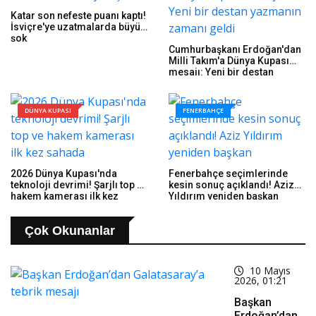
Katar son nefeste puanı kaptı!
İsviçre'ye uzatmalarda büyük
şok
Cumhurbaşkanı Erdoğan'dan
Milli Takım'a Dünya Kupası
mesajı: Yeni bir destan
yazmanın zamanı geldi
DÜNYA KUPASI
FENERBAHÇE
2026 Dünya Kupası'nda
Fenerbahçe seçimlerinde
teknoloji devrimi! Şarjlı top ve
kesin sonuç açıklandı! Aziz
hakem kamerası ilk kez
Yıldırım yeniden başkan
sahada
Çok Okunanlar
10 Mayıs
2026, 01:21
Başkan
Erdoğan’dan