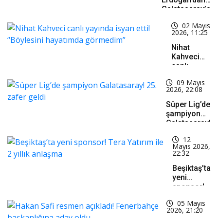
Galatasaray’a
tebrik mesajı
02 Mayıs
2026, 11:25
Nihat
Kahveci
canlı
yayında
09 Mayıs
isyan etti!
2026, 22:08
“Böylesini
hayatımda
Süper Lig’de
görmedim”
şampiyon
Galatasaray!
25. zafer
12
geldi
Mayıs 2026,
22:32
Beşiktaş’ta
yeni
sponsor!
Tera
05 Mayıs
Yatırım ile
2026, 21:20
2 yıllık