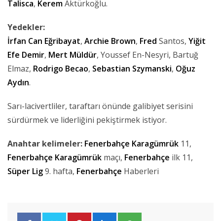
Talisca
,
Kerem
Aktürkoğlu.
Yedekler:
İrfan Can Eğribayat
,
Archie
Brown
,
Fred
Santos,
Yiğit
Efe Demir
,
Mert Müldür
, Youssef En-Nesyri, Bartuğ
Elmaz,
Rodrigo
Becao
,
Sebastian
Szymanski
,
Oğuz
Aydın
.
Sarı-lacivertliler, taraftarı önünde galibiyet serisini
sürdürmek ve liderliğini pekiştirmek istiyor.
Anahtar kelimeler:
Fenerbahçe
Karagümrük
11,
Fenerbahçe
Karagümrük
maçı,
Fenerbahçe
ilk 11,
Süper Lig
9. hafta,
Fenerbahçe
Haberleri