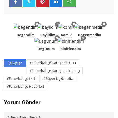
0
0
0
0
Begendim
Bayildim
Komik
Begenmedim
0
0
Uzgunum
Sinirlendim
#Fenerbahçe Karagümrük 11
Etiketler
#Fenerbahçe Karagümrük maçı
#Fenerbahçe ilk 11
#Süper Lig 9. hafta
#Fenerbahçe Haberleri
Yorum Gönder