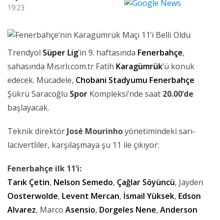
19:23
Trendyol
Süper Lig
’in 9. haftasında
Fenerbahçe
,
sahasında Mısırlı.com.tr Fatih
Karagümrük
’ü konuk
edecek. Mücadele,
Chobani Stadyumu
Fenerbahçe
Şükrü Saracoğlu
Spor
Kompleksi’nde saat
20.00’de
başlayacak.
Teknik direktör
José Mourinho
yönetimindeki sarı-
lacivertliler, karşılaşmaya şu 11 ile çıkıyor:
Fenerbahçe ilk 11’i:
Tarık Çetin
,
Nelson Semedo
,
Çağlar Söyüncü
, Jayden
Oosterwolde
,
Levent Mercan
,
İsmail Yüksek
,
Edson
Alvarez
, Marco
Asensio
,
Dorgeles Nene
,
Anderson