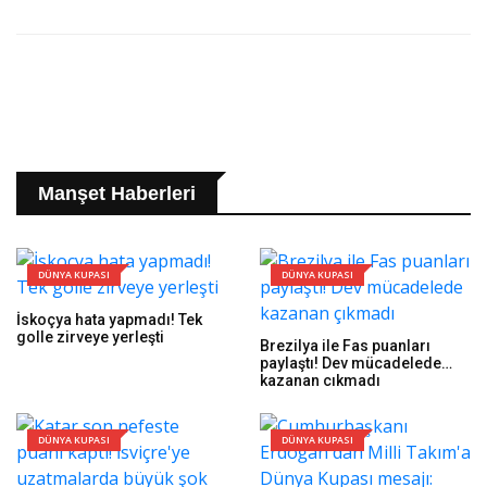
Manşet Haberleri
DÜNYA KUPASI
DÜNYA KUPASI
İskoçya hata yapmadı! Tek
golle zirveye yerleşti
Brezilya ile Fas puanları
paylaştı! Dev mücadelede
kazanan çıkmadı
DÜNYA KUPASI
DÜNYA KUPASI